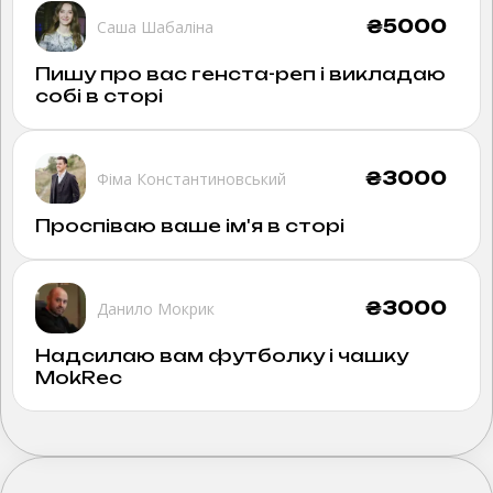
₴
5000
Саша Шабаліна
Пишу про вас генста-реп і викладаю
собі в сторі
₴
3000
Фіма Константиновський
Проспіваю ваше ім'я в сторі
₴
3000
Данило Мокрик
Надсилаю вам футболку і чашку
MokRec