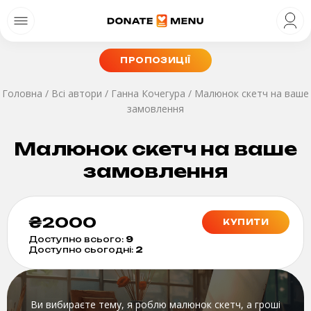
ПРОПОЗИЦІЇ
Головна
/
Всі автори
/
Ганна Кочегура
/
Малюнок скетч на ваше
замовлення
Малюнок скетч на ваше
замовлення
₴
2000
КУПИТИ
Доступно всього:
9
Доступно сьогодні:
2
Ви вибираєте тему, я роблю малюнок скетч, а гроші