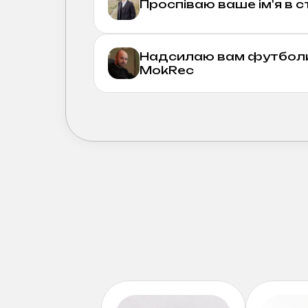
Проспіваю ваше ім'я в с
Надсилаю вам футболку
MokRec