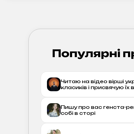
Популярні п
Читаю на відео вірші ук
класиків і присвячую їх 
Пишу про вас генста-ре
собі в сторі