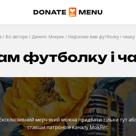
а
/
Всі автори
/
Данило Мокрик
/
Надсилаю вам футболку і чашку
ам футболку і ч
Ексклюзивний мерч який можна придбати тільки тут аб
ставши патроном каналу MokRec.