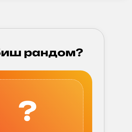
иш рандом?
?