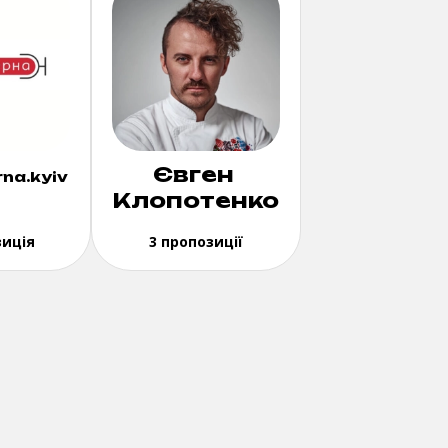
Євген
na.kyiv
Клопотенко
зиція
3 пропозиції