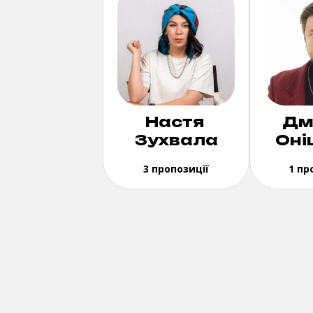
Настя
Дм
Зухвала
Оні
3 пропозиції
1 пр