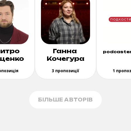
итро
Ганна
podcaster
щенко
Кочегура
опозиція
3 пропозиції
1 пропо
БІЛЬШЕ АВТОРІВ