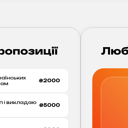
ропозиції
Люб
раїнських
₴
2000
вам
п і викладаю
₴
5000