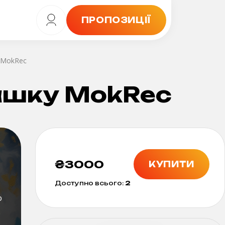
ПРОПОЗИЦІЇ
 MokRec
ашку MokRec
₴
3000
КУПИТИ
Доступно всього:
2
о