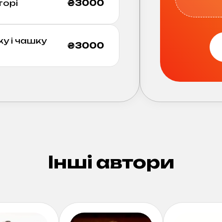
торі
₴
3000
 і чашку
₴
3000
Інші автори