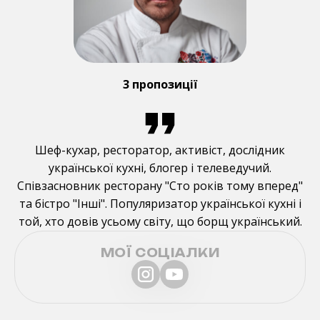
3 пропозиції
Шеф-кухар, ресторатор, активіст, дослідник
української кухні, блогер і телеведучий.
Співзасновник ресторану "Сто років тому вперед"
та бістро "Інші". Популяризатор української кухні і
той, хто довів усьому світу, що борщ український.
МОЇ СОЦІАЛКИ