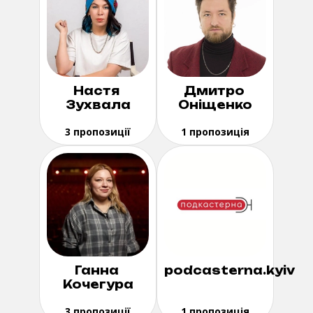
Настя
Дмитро
Зухвала
Оніщенко
3 пропозиції
1 пропозиція
Ганна
podcasterna.kyiv
Кочегура
3 пропозиції
1 пропозиція