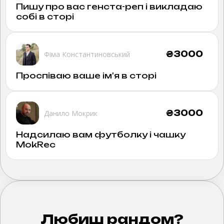
Пишу про вас генста-реп і викладаю
собі в сторі
₴
3000
Фіма Константиновський
Проспіваю ваше ім'я в сторі
₴
3000
Данило Мокрик
Надсилаю вам футболку і чашку
MokRec
Любиш рандом?