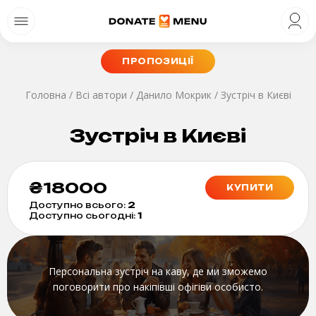
ПРОПОЗИЦІЇ
Головна
/
Всі автори
/
Данило Мокрик
/
Зустріч в Києві
Зустріч в Києві
₴
18000
КУПИТИ
Доступно всього:
2
Доступно сьогодні:
1
Персональна зустріч на каву, де ми зможемо
поговорити про накіпівші офігіви особисто.