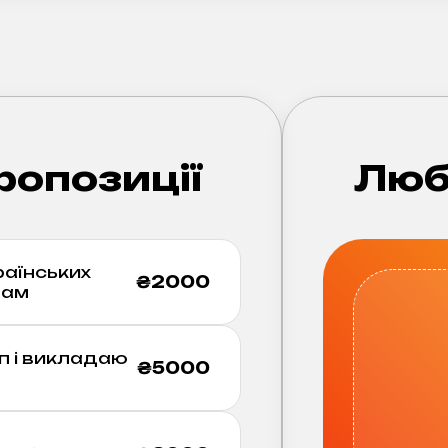
ропозиції
Люб
раїнських
₴
2000
вам
п і викладаю
₴
5000