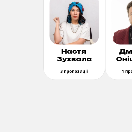
Настя
Дм
Зухвала
Оні
3 пропозиції
1 пр