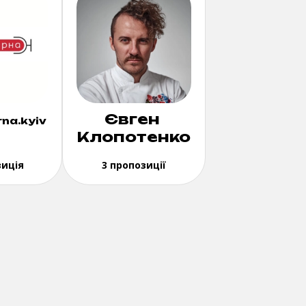
Євген
na.kyiv
Клопотенко
зиція
3 пропозиції