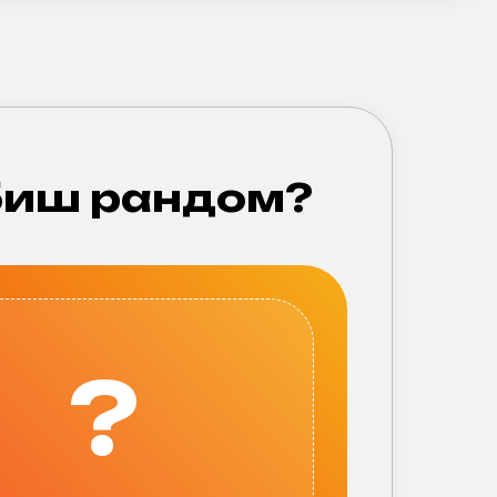
иш рандом?
?