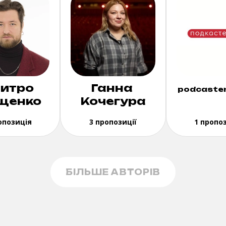
итро
Ганна
podcaster
щенко
Кочегура
опозиція
3 пропозиції
1 пропо
БІЛЬШЕ АВТОРІВ