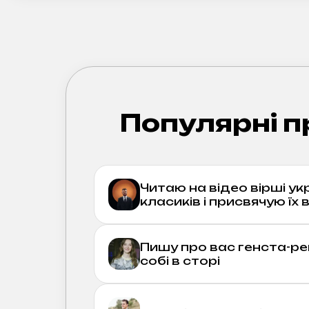
Популярні п
Читаю на відео вірші ук
класиків і присвячую їх 
Пишу про вас генста-ре
собі в сторі