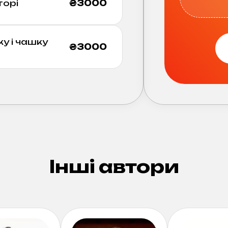
торі
₴
3000
 і чашку
₴
3000
Інші автори