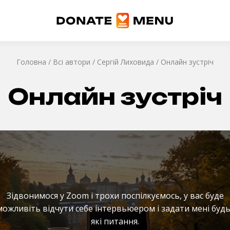
Головна
/
Всі автори
/
Сергій Лиховида
/
Онлайн зустріч
Онлайн зустріч
Зідвонимося у Zoom і трохи поспілкуємось, у вас буде
можливіть відчути себе інтервьюером і задати мені будь
які питання.