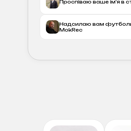
Проспіваю ваше ім'я в с
Надсилаю вам футболку
MokRec