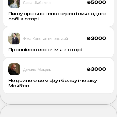
₴
5000
Саша Шабаліна
Пишу про вас генста-реп і викладаю
собі в сторі
₴
3000
Фіма Константиновський
Проспіваю ваше ім'я в сторі
₴
3000
Данило Мокрик
Надсилаю вам футболку і чашку
MokRec