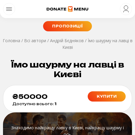
ПРОПОЗИЦІЇ
Головна
/
Всі автори
/
Андрій Бєдняков
/
Їмо шаурму на лавці в
Києві
Їмо шаурму на лавці в
Києві
₴
50000
КУПИТИ
Доступно всього:
1
Знаходимо найкращу лавку в Києві, найкращу шаурму і
ось.