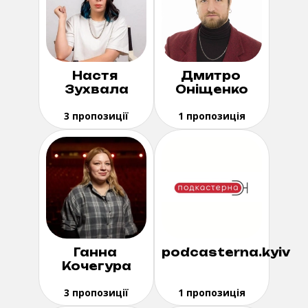
Настя
Дмитро
Зухвала
Оніщенко
3 пропозиції
1 пропозиція
Ганна
podcasterna.kyiv
Кочегура
3 пропозиції
1 пропозиція