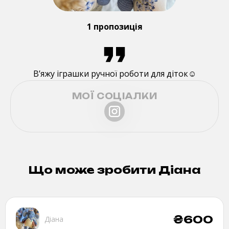
1 пропозиція
Вʼяжу іграшки ручної роботи для діток☺️
МОЇ СОЦІАЛКИ
Що може зробити
Діана
₴
600
Діана